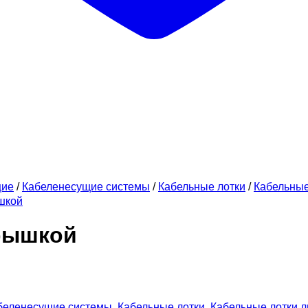
щие
/
Кабеленесущие системы
/
Кабельные лотки
/
Кабельны
шкой
крышкой
беленесущие системы
,
Кабельные лотки
,
Кабельные лотки 