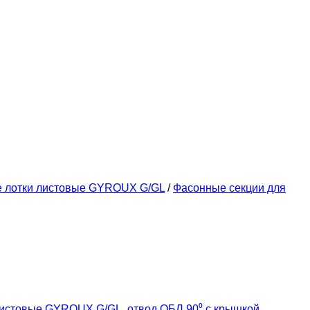
е лотки листовые GYROUX G/GL
/
Фасонные секции для
листовые GYROUX G/GL
,
отвод ОБЛ 90⁰ с крышкой
,