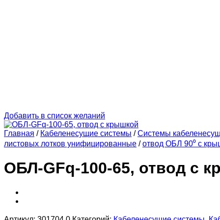
Добавить в список желаний
Главная
/
Кабеленесущие системы
/
Системы кабеленесу
листовых лотков унифицированные
/
отвод ОБЛ 90⁰ с кры
ОБЛ-GFq-100-65, отвод с 
Артикул:
301704.0
Категорий:
Кабеленесущие системы
,
Ка