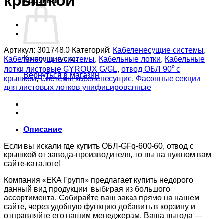
крышкой
Корзина
Артикул:
301748.0
Категорий:
Кабеленесущие системы
,
Корзина пуста.
Кабеленесущие системы
,
Кабельные лотки
,
Кабельные
лотки листовые GYROUX G/GL
,
отвод ОБЛ 90⁰ с
Вернуться в магазин
крышкой
,
Системы кабеленесущие
,
Фасонные секции
для листовых лотков унифицированные
Описание
Если вы искали где купить ОБЛ-GFq-600-60, отвод с
крышкой от завода-производителя, то вы на нужном вам
сайте-каталоге!
Компания «ЕКА Групп» предлагает купить недорого
данный вид продукции, выбирая из большого
ассортимента. Собирайте ваш заказ прямо на нашем
сайте, через удобную функцию добавить в корзину и
отправляйте его нашим менеджерам. Ваша выгода —