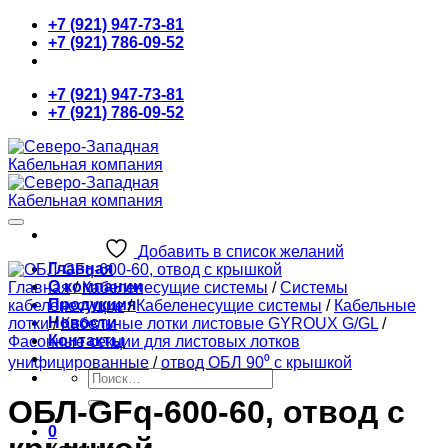
Skip
+7 (921) 947-73-81
to
+7 (921) 786-09-52
content
+7 (921) 947-73-81
+7 (921) 786-09-52
Добавить в список желаний
Главная
О компании
Главная
/
Кабеленесущие системы
/
Системы
Продукция
кабеленесущие
/
Кабеленесущие системы
/
Кабельные
Новости
лотки
/
Кабельные лотки листовые GYROUX G/GL
/
Контакты
Фасонные секции для листовых лотков
унифицированные
/
отвод ОБЛ 90⁰ с крышкой
Искать:
ОБЛ-GFq-600-60, отвод с
0