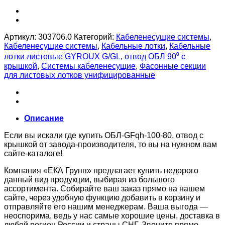
Артикул:
303706.0
Категорий:
Кабеленесущие системы
,
Кабеленесущие системы
,
Кабельные лотки
,
Кабельные
лотки листовые GYROUX G/GL
,
отвод ОБЛ 90⁰ с
крышкой
,
Системы кабеленесущие
,
Фасонные секции
для листовых лотков унифицированные
Описание
Если вы искали где купить ОБЛ-GFqh-100-80, отвод с
крышкой от завода-производителя, то вы на нужном вам
сайте-каталоге!
Компания «ЕКА Групп» предлагает купить недорого
данный вид продукции, выбирая из большого
ассортимента. Собирайте ваш заказ прямо на нашем
сайте, через удобную функцию добавить в корзину и
отправляйте его нашим менеджерам. Ваша выгода —
неоспорима, ведь у нас самые хорошие цены, доставка в
любой регион России и страны СНГ. Звоните прямо