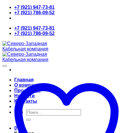
Skip
+7 (921) 947-73-81
to
+7 (921) 786-09-52
content
+7 (921) 947-73-81
+7 (921) 786-09-52
Главная
О компании
Продукция
Новости
Контакты
Искать:
0