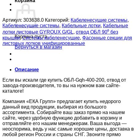
Корзина
Артикул:
303638.0
Категорий:
Кабеленесущие системы
,
Кабеленесущие системы
,
Кабельные лотки
,
Кабельные
лотки листовые GYROUX G/GL
,
отвод ОБЛ 90⁰ без
Корзина пуста.
крышки
,
Системы кабеленесущие
,
Фасонные секции для
листовых лотков унифицированные
Вернуться в магазин
Описание
Если вы искали где купить ОБЛ-Gqh-400-200, отвод от
завода-производителя, то вы на нужном вам сайте-
каталоге!
Компания «ЕКА Групп» предлагает купить недорого
данный вид продукции, выбирая из большого
ассортимента. Собирайте ваш заказ прямо на нашем
сайте, через удобную функцию добавить в корзину и
отправляйте его нашим менеджерам. Ваша выгода —
неоспорима, ведь у нас самые хорошие цены, доставка в
любой регион России и страны СНГ. Звоните прямо