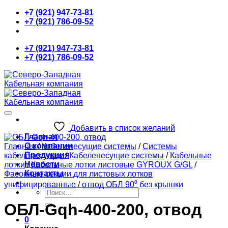
Skip
+7 (921) 947-73-81
to
+7 (921) 786-09-52
content
+7 (921) 947-73-81
+7 (921) 786-09-52
Добавить в список желаний
Главная
О компании
Главная
/
Кабеленесущие системы
/
Системы
Продукция
кабеленесущие
/
Кабеленесущие системы
/
Кабельные
Новости
лотки
/
Кабельные лотки листовые GYROUX G/GL
/
Контакты
Фасонные секции для листовых лотков
унифицированные
/
отвод ОБЛ 90⁰ без крышки
Искать:
ОБЛ-Gqh-400-200, отвод
0