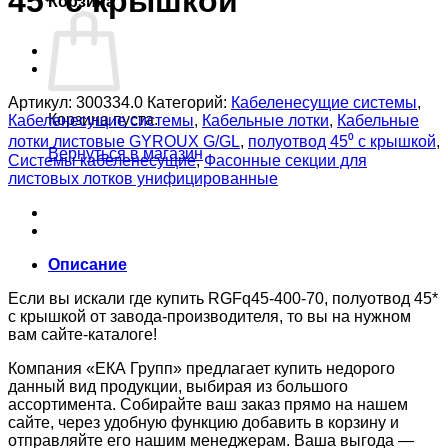
45* с крышкой
Корзина
Артикул:
300334.0
Категорий:
Кабеленесущие системы
,
Корзина пуста.
Кабеленесущие системы
,
Кабельные лотки
,
Кабельные
лотки листовые GYROUX G/GL
,
полуотвод 45⁰ с крышкой
,
Вернуться в магазин
Системы кабеленесущие
,
Фасонные секции для
листовых лотков унифицированные
Описание
Если вы искали где купить RGFq45-400-70, полуотвод 45*
с крышкой от завода-производителя, то вы на нужном
вам сайте-каталоге!
Компания «ЕКА Групп» предлагает купить недорого
данный вид продукции, выбирая из большого
ассортимента. Собирайте ваш заказ прямо на нашем
сайте, через удобную функцию добавить в корзину и
отправляйте его нашим менеджерам. Ваша выгода —