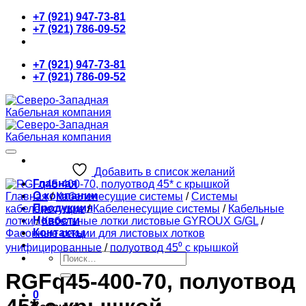
Skip
+7 (921) 947-73-81
to
+7 (921) 786-09-52
content
+7 (921) 947-73-81
+7 (921) 786-09-52
Добавить в список желаний
Главная
О компании
Главная
/
Кабеленесущие системы
/
Системы
Продукция
кабеленесущие
/
Кабеленесущие системы
/
Кабельные
Новости
лотки
/
Кабельные лотки листовые GYROUX G/GL
/
Контакты
Фасонные секции для листовых лотков
унифицированные
/
полуотвод 45⁰ с крышкой
Искать:
RGFq45-400-70, полуотвод
0