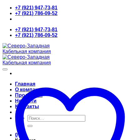
Skip
+7 (921) 947-73-81
to
+7 (921) 786-09-52
content
+7 (921) 947-73-81
+7 (921) 786-09-52
Главная
О компании
Продукция
Новости
Контакты
Искать:
0