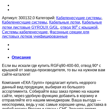
Артикул:
300132.0
Категорий:
Кабеленесущие системы
,
Кабеленесущие системы
,
Кабельные лотки
,
Кабельные
лотки листовые GYROUX G/GL
,
отвод 90⁰ с крышкой
,
Системы кабеленесущие
,
Фасонные секции для
листовых лотков унифицированные
Описание
Если вы искали где купить RGFq90-400-60, отвод 90* с
крышкой от завода-производителя, то вы на нужном вам
сайте-каталоге!
Компания «ЕКА Групп» предлагает купить недорого
данный вид продукции, выбирая из большого
ассортимента. Собирайте ваш заказ прямо на нашем
сайте, через удобную функцию добавить в корзину и
отправляйте его нашим менеджерам. Ваша выгода —
неоспорима, ведь у нас самые хорошие цены, доставка в
любой регион России и страны СНГ. Звоните прямо