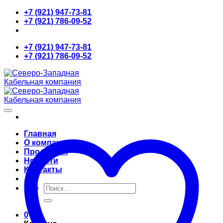
Skip
+7 (921) 947-73-81
to
+7 (921) 786-09-52
content
+7 (921) 947-73-81
+7 (921) 786-09-52
Главная
О компании
Продукция
Новости
Контакты
Искать:
0