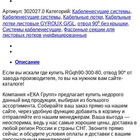
Артикул:
302027.0
Категорий:
Кабеленесущие системы
,
Кабеленесущие системы
,
Кабельные лотки
,
Кабельные
лотки листовые GYROUX G/GL
,
отвод 90⁰ без крышки
,
Системы кабеленесущие
,
Фасонные секции для
листовых лотков унифицированные
Описание
Если вы искали где купить RGqh90-300-80, отвод 90* от
завода-производителя, то вы на нужном вам сайте-
каталоге!
Компания «ЕКА Групп» предлагает купить недорого
данный вид продукции, выбирая из большого
ассортимента. Собирайте ваш заказ прямо на нашем
сайте, через удобную функцию добавить в корзину и
отправляйте его нашим менеджерам. Ваша выгода —
неоспорима, ведь у нас самые хорошие цены, доставка в
любой регион России и страны СНГ. Звоните прямо
сейчас и обсудите условия оплаты и доставки с вашим
персональным менеджером!