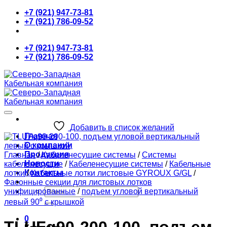
Skip
+7 (921) 947-73-81
to
+7 (921) 786-09-52
content
+7 (921) 947-73-81
+7 (921) 786-09-52
Добавить в список желаний
Главная
О компании
Продукция
Главная
/
Кабеленесущие системы
/
Системы
Новости
кабеленесущие
/
Кабеленесущие системы
/
Кабельные
Контакты
лотки
/
Кабельные лотки листовые GYROUX G/GL
/
Фасонные секции для листовых лотков
Искать:
унифицированные
/
подъем угловой вертикальный
левый 90⁰ с крышкой
0