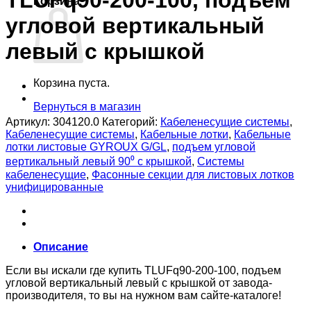
TLUFq90-200-100, подъем
Корзина
угловой вертикальный
левый с крышкой
Корзина пуста.
Вернуться в магазин
Артикул:
304120.0
Категорий:
Кабеленесущие системы
,
Кабеленесущие системы
,
Кабельные лотки
,
Кабельные
лотки листовые GYROUX G/GL
,
подъем угловой
вертикальный левый 90⁰ с крышкой
,
Системы
кабеленесущие
,
Фасонные секции для листовых лотков
унифицированные
Описание
Если вы искали где купить TLUFq90-200-100, подъем
угловой вертикальный левый с крышкой от завода-
производителя, то вы на нужном вам сайте-каталоге!