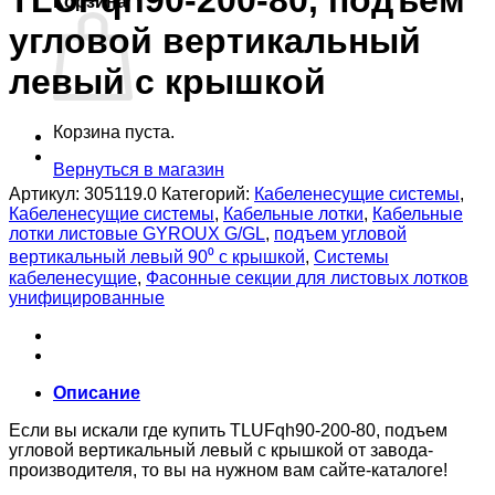
TLUFqh90-200-80, подъем
Корзина
угловой вертикальный
левый с крышкой
Корзина пуста.
Вернуться в магазин
Артикул:
305119.0
Категорий:
Кабеленесущие системы
,
Кабеленесущие системы
,
Кабельные лотки
,
Кабельные
лотки листовые GYROUX G/GL
,
подъем угловой
вертикальный левый 90⁰ с крышкой
,
Системы
кабеленесущие
,
Фасонные секции для листовых лотков
унифицированные
Описание
Если вы искали где купить TLUFqh90-200-80, подъем
угловой вертикальный левый с крышкой от завода-
производителя, то вы на нужном вам сайте-каталоге!