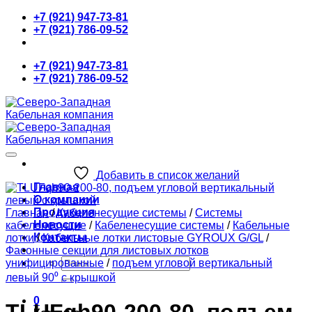
Skip
+7 (921) 947-73-81
to
+7 (921) 786-09-52
content
+7 (921) 947-73-81
+7 (921) 786-09-52
Добавить в список желаний
Главная
О компании
Продукция
Главная
/
Кабеленесущие системы
/
Системы
Новости
кабеленесущие
/
Кабеленесущие системы
/
Кабельные
Контакты
лотки
/
Кабельные лотки листовые GYROUX G/GL
/
Фасонные секции для листовых лотков
Искать:
унифицированные
/
подъем угловой вертикальный
левый 90⁰ с крышкой
0