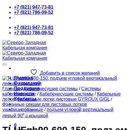
Skip
+7 (921) 947-73-81
to
+7 (921) 786-09-52
content
+7 (921) 947-73-81
+7 (921) 786-09-52
Добавить в список желаний
Главная
О компании
Продукция
Главная
/
Кабеленесущие системы
/
Системы
Новости
кабеленесущие
/
Кабеленесущие системы
/
Кабельные
Контакты
лотки
/
Кабельные лотки листовые GYROUX G/GL
/
Фасонные секции для листовых лотков
Искать:
унифицированные
/
подъем угловой вертикальный
левый 90⁰ с крышкой
0