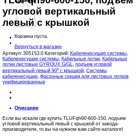
TLUFqh90-600-150, подъем
Корзина
угловой вертикальный
левый с крышкой
Корзина пуста.
Вернуться в магазин
Артикул:
305153.0
Категорий:
Кабеленесущие системы
,
Кабеленесущие системы
,
Кабельные лотки
,
Кабельные
лотки листовые GYROUX G/GL
,
подъем угловой
вертикальный левый 90⁰ с крышкой
,
Системы
кабеленесущие
,
Фасонные секции для листовых лотков
унифицированные
Описание
Если вы искали где купить TLUFqh90-600-150, подъем
угловой вертикальный левый с крышкой от завода-
производителя, то вы на нужном вам сайте-каталоге!