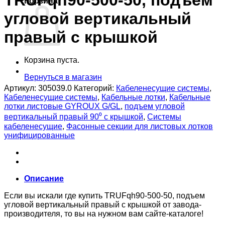
TRUFqh90-500-50, подъем
Корзина
угловой вертикальный
правый с крышкой
Корзина пуста.
Вернуться в магазин
Артикул:
305039.0
Категорий:
Кабеленесущие системы
,
Кабеленесущие системы
,
Кабельные лотки
,
Кабельные
лотки листовые GYROUX G/GL
,
подъем угловой
вертикальный правый 90⁰ с крышкой
,
Системы
кабеленесущие
,
Фасонные секции для листовых лотков
унифицированные
Описание
Если вы искали где купить TRUFqh90-500-50, подъем
угловой вертикальный правый с крышкой от завода-
производителя, то вы на нужном вам сайте-каталоге!