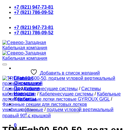
Skip
+7 (921) 947-73-81
to
+7 (921) 786-09-52
content
+7 (921) 947-73-81
+7 (921) 786-09-52
Добавить в список желаний
Главная
О компании
Продукция
Главная
/
Кабеленесущие системы
/
Системы
Новости
кабеленесущие
/
Кабеленесущие системы
/
Кабельные
Контакты
лотки
/
Кабельные лотки листовые GYROUX G/GL
/
Фасонные секции для листовых лотков
Искать:
унифицированные
/
подъем угловой вертикальный
правый 90⁰ с крышкой
0