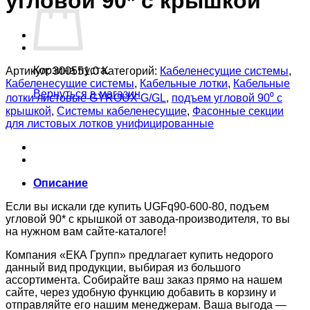
угловой 90* с крышкой
Корзина пуста.
Артикул:
300551.0
Категорий:
Кабеленесущие системы
,
Кабеленесущие системы
,
Кабельные лотки
,
Кабельные
Вернуться в магазин
лотки листовые GYROUX G/GL
,
подъем угловой 90⁰ с
крышкой
,
Системы кабеленесущие
,
Фасонные секции
для листовых лотков унифицированные
Описание
Если вы искали где купить UGFq90-600-80, подъем
угловой 90* с крышкой от завода-производителя, то вы
на нужном вам сайте-каталоге!
Компания «ЕКА Групп» предлагает купить недорого
данный вид продукции, выбирая из большого
ассортимента. Собирайте ваш заказ прямо на нашем
сайте, через удобную функцию добавить в корзину и
отправляйте его нашим менеджерам. Ваша выгода —