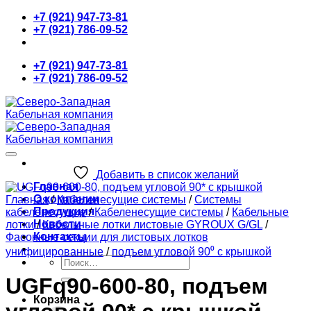
Skip
+7 (921) 947-73-81
to
+7 (921) 786-09-52
content
+7 (921) 947-73-81
+7 (921) 786-09-52
Добавить в список желаний
Главная
О компании
Главная
/
Кабеленесущие системы
/
Системы
Продукция
кабеленесущие
/
Кабеленесущие системы
/
Кабельные
Новости
лотки
/
Кабельные лотки листовые GYROUX G/GL
/
Контакты
Фасонные секции для листовых лотков
унифицированные
/
подъем угловой 90⁰ с крышкой
Искать:
UGFq90-600-80, подъем
Корзина