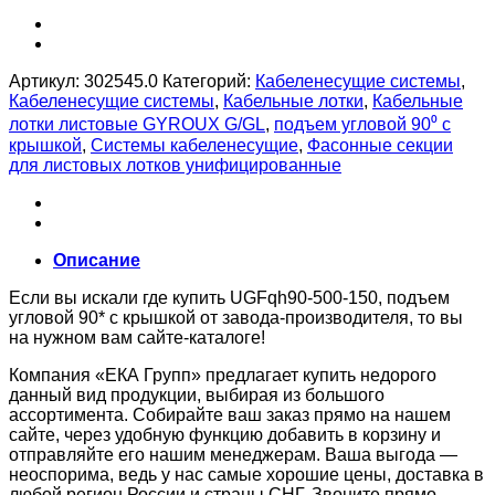
Артикул:
302545.0
Категорий:
Кабеленесущие системы
,
Кабеленесущие системы
,
Кабельные лотки
,
Кабельные
лотки листовые GYROUX G/GL
,
подъем угловой 90⁰ с
крышкой
,
Системы кабеленесущие
,
Фасонные секции
для листовых лотков унифицированные
Описание
Если вы искали где купить UGFqh90-500-150, подъем
угловой 90* с крышкой от завода-производителя, то вы
на нужном вам сайте-каталоге!
Компания «ЕКА Групп» предлагает купить недорого
данный вид продукции, выбирая из большого
ассортимента. Собирайте ваш заказ прямо на нашем
сайте, через удобную функцию добавить в корзину и
отправляйте его нашим менеджерам. Ваша выгода —
неоспорима, ведь у нас самые хорошие цены, доставка в
любой регион России и страны СНГ. Звоните прямо