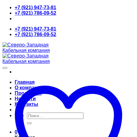
Skip
+7 (921) 947-73-81
to
+7 (921) 786-09-52
content
+7 (921) 947-73-81
+7 (921) 786-09-52
Главная
О компании
Продукция
Новости
Контакты
Искать:
0