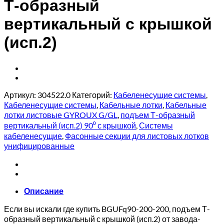
Т-образный
вертикальный с крышкой
(исп.2)
Артикул:
304522.0
Категорий:
Кабеленесущие системы
,
Кабеленесущие системы
,
Кабельные лотки
,
Кабельные
лотки листовые GYROUX G/GL
,
подъем Т-образный
вертикальный (исп.2) 90⁰ с крышкой
,
Системы
кабеленесущие
,
Фасонные секции для листовых лотков
унифицированные
Описание
Если вы искали где купить BGUFq90-200-200, подъем Т-
образный вертикальный с крышкой (исп.2) от завода-