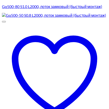
Gq500-80 S1.0 L2000, лоток замковый (быстрый монтаж)