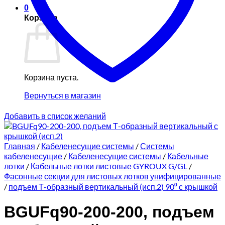
0
Корзина
Корзина пуста.
Вернуться в магазин
Добавить в список желаний
Главная
/
Кабеленесущие системы
/
Системы
кабеленесущие
/
Кабеленесущие системы
/
Кабельные
лотки
/
Кабельные лотки листовые GYROUX G/GL
/
Фасонные секции для листовых лотков унифицированные
/
подъем Т-образный вертикальный (исп.2) 90⁰ с крышкой
BGUFq90-200-200, подъем