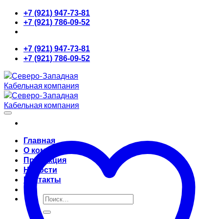
Skip
+7 (921) 947-73-81
to
+7 (921) 786-09-52
content
+7 (921) 947-73-81
+7 (921) 786-09-52
Главная
О компании
Продукция
Новости
Контакты
Искать: