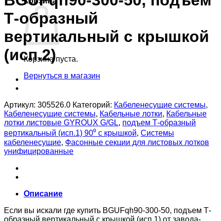
BGUFqh90-300-50, подъем
Корзина
Т-образный
вертикальный с крышкой
(исп.2)
Корзина пуста.
Вернуться в магазин
Артикул:
305526.0
Категорий:
Кабеленесущие системы
,
Кабеленесущие системы
,
Кабельные лотки
,
Кабельные
лотки листовые GYROUX G/GL
,
подъем Т-образный
вертикальный (исп.1) 90⁰ с крышкой
,
Системы
кабеленесущие
,
Фасонные секции для листовых лотков
унифицированные
Описание
Если вы искали где купить BGUFqh90-300-50, подъем Т-
образный вертикальный с крышкой (исп.1) от завода-