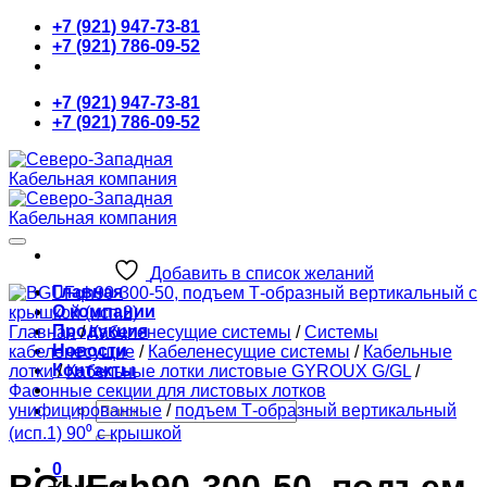
Skip
+7 (921) 947-73-81
to
+7 (921) 786-09-52
content
+7 (921) 947-73-81
+7 (921) 786-09-52
Добавить в список желаний
Главная
О компании
Продукция
Главная
/
Кабеленесущие системы
/
Системы
Новости
кабеленесущие
/
Кабеленесущие системы
/
Кабельные
Контакты
лотки
/
Кабельные лотки листовые GYROUX G/GL
/
Фасонные секции для листовых лотков
Искать:
унифицированные
/
подъем Т-образный вертикальный
(исп.1) 90⁰ с крышкой
0