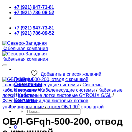
Skip
+7 (921) 947-73-81
to
+7 (921) 786-09-52
content
+7 (921) 947-73-81
+7 (921) 786-09-52
Добавить в список желаний
Главная
О компании
Главная
/
Кабеленесущие системы
/
Системы
Продукция
кабеленесущие
/
Кабеленесущие системы
/
Кабельные
Новости
лотки
/
Кабельные лотки листовые GYROUX G/GL
/
Контакты
Фасонные секции для листовых лотков
унифицированные
/
отвод ОБЛ 90⁰ с крышкой
Искать:
ОБЛ-GFqh-500-200, отвод
0