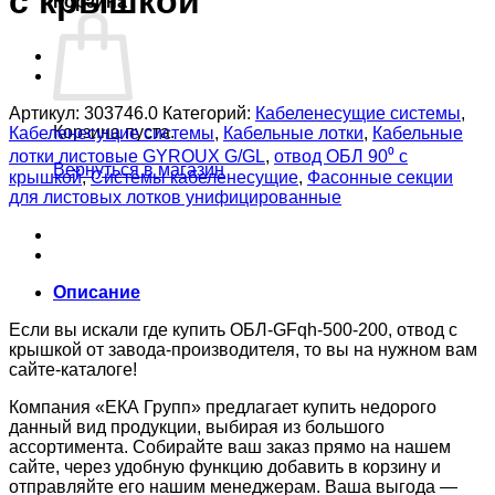
с крышкой
Корзина
Артикул:
303746.0
Категорий:
Кабеленесущие системы
,
Корзина пуста.
Кабеленесущие системы
,
Кабельные лотки
,
Кабельные
лотки листовые GYROUX G/GL
,
отвод ОБЛ 90⁰ с
Вернуться в магазин
крышкой
,
Системы кабеленесущие
,
Фасонные секции
для листовых лотков унифицированные
Описание
Если вы искали где купить ОБЛ-GFqh-500-200, отвод с
крышкой от завода-производителя, то вы на нужном вам
сайте-каталоге!
Компания «ЕКА Групп» предлагает купить недорого
данный вид продукции, выбирая из большого
ассортимента. Собирайте ваш заказ прямо на нашем
сайте, через удобную функцию добавить в корзину и
отправляйте его нашим менеджерам. Ваша выгода —