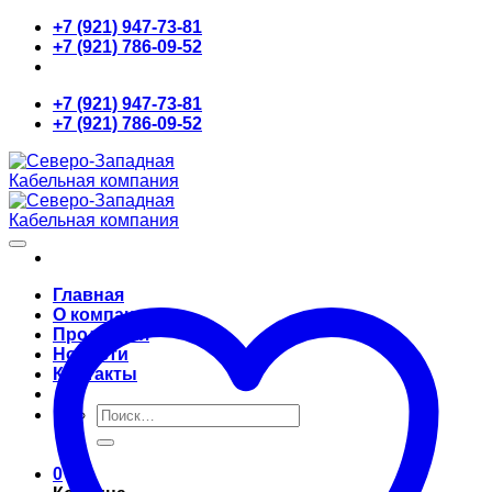
Skip
+7 (921) 947-73-81
to
+7 (921) 786-09-52
content
+7 (921) 947-73-81
+7 (921) 786-09-52
Главная
О компании
Продукция
Новости
Контакты
Искать:
0