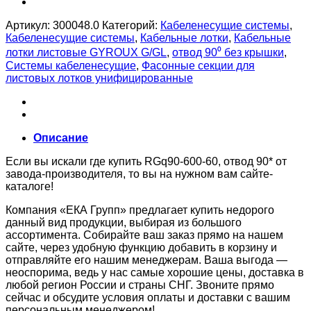
Артикул:
300048.0
Категорий:
Кабеленесущие системы
,
Кабеленесущие системы
,
Кабельные лотки
,
Кабельные
лотки листовые GYROUX G/GL
,
отвод 90⁰ без крышки
,
Системы кабеленесущие
,
Фасонные секции для
листовых лотков унифицированные
Описание
Если вы искали где купить RGq90-600-60, отвод 90* от
завода-производителя, то вы на нужном вам сайте-
каталоге!
Компания «ЕКА Групп» предлагает купить недорого
данный вид продукции, выбирая из большого
ассортимента. Собирайте ваш заказ прямо на нашем
сайте, через удобную функцию добавить в корзину и
отправляйте его нашим менеджерам. Ваша выгода —
неоспорима, ведь у нас самые хорошие цены, доставка в
любой регион России и страны СНГ. Звоните прямо
сейчас и обсудите условия оплаты и доставки с вашим
персональным менеджером!