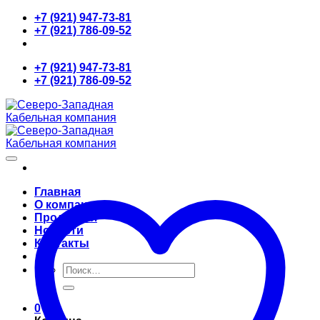
Skip
+7 (921) 947-73-81
to
+7 (921) 786-09-52
content
+7 (921) 947-73-81
+7 (921) 786-09-52
Главная
О компании
Продукция
Новости
Контакты
Искать:
0