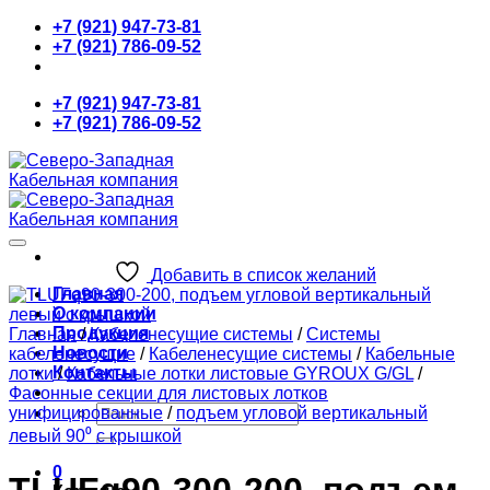
Skip
+7 (921) 947-73-81
to
+7 (921) 786-09-52
content
+7 (921) 947-73-81
+7 (921) 786-09-52
Добавить в список желаний
Главная
О компании
Продукция
Главная
/
Кабеленесущие системы
/
Системы
Новости
кабеленесущие
/
Кабеленесущие системы
/
Кабельные
Контакты
лотки
/
Кабельные лотки листовые GYROUX G/GL
/
Фасонные секции для листовых лотков
Искать:
унифицированные
/
подъем угловой вертикальный
левый 90⁰ с крышкой
0