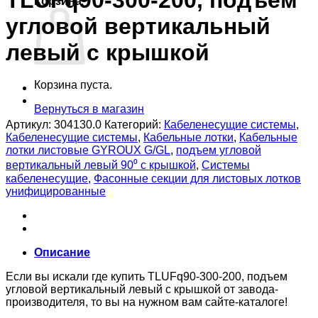
TLUFq90-300-200, подъем
Корзина
угловой вертикальный
левый с крышкой
Корзина пуста.
Вернуться в магазин
Артикул:
304130.0
Категорий:
Кабеленесущие системы
,
Кабеленесущие системы
,
Кабельные лотки
,
Кабельные
лотки листовые GYROUX G/GL
,
подъем угловой
вертикальный левый 90⁰ с крышкой
,
Системы
кабеленесущие
,
Фасонные секции для листовых лотков
унифицированные
Описание
Если вы искали где купить TLUFq90-300-200, подъем
угловой вертикальный левый с крышкой от завода-
производителя, то вы на нужном вам сайте-каталоге!