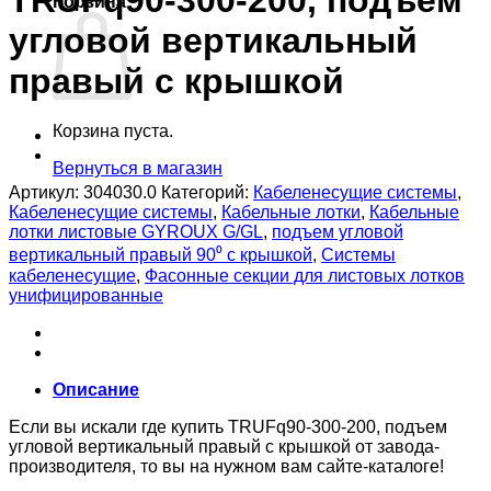
TRUFq90-300-200, подъем
Корзина
угловой вертикальный
правый с крышкой
Корзина пуста.
Вернуться в магазин
Артикул:
304030.0
Категорий:
Кабеленесущие системы
,
Кабеленесущие системы
,
Кабельные лотки
,
Кабельные
лотки листовые GYROUX G/GL
,
подъем угловой
вертикальный правый 90⁰ с крышкой
,
Системы
кабеленесущие
,
Фасонные секции для листовых лотков
унифицированные
Описание
Если вы искали где купить TRUFq90-300-200, подъем
угловой вертикальный правый с крышкой от завода-
производителя, то вы на нужном вам сайте-каталоге!