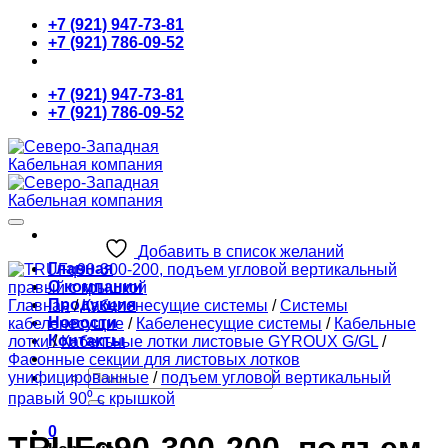
Skip
+7 (921) 947-73-81
to
+7 (921) 786-09-52
content
+7 (921) 947-73-81
+7 (921) 786-09-52
Добавить в список желаний
Главная
О компании
Продукция
Главная
/
Кабеленесущие системы
/
Системы
Новости
кабеленесущие
/
Кабеленесущие системы
/
Кабельные
Контакты
лотки
/
Кабельные лотки листовые GYROUX G/GL
/
Фасонные секции для листовых лотков
Искать:
унифицированные
/
подъем угловой вертикальный
правый 90⁰ с крышкой
0