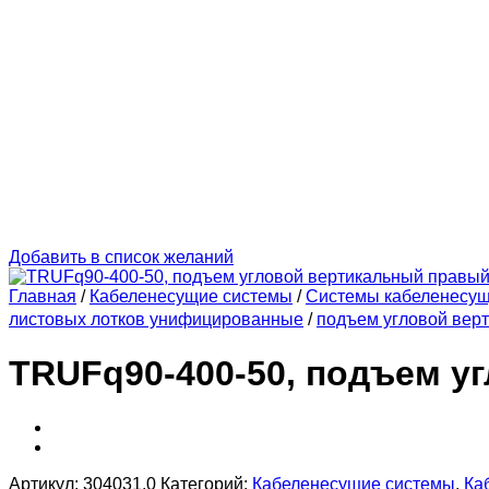
Добавить в список желаний
Главная
/
Кабеленесущие системы
/
Системы кабеленесу
листовых лотков унифицированные
/
подъем угловой вер
TRUFq90-400-50, подъем у
Артикул:
304031.0
Категорий:
Кабеленесущие системы
,
Ка