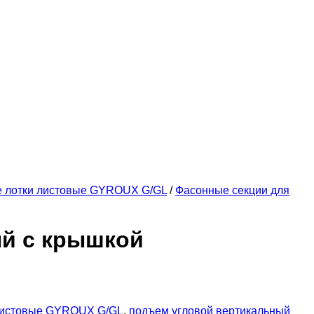
е лотки листовые GYROUX G/GL
/
Фасонные секции для
ый с крышкой
листовые GYROUX G/GL
,
подъем угловой вертикальный