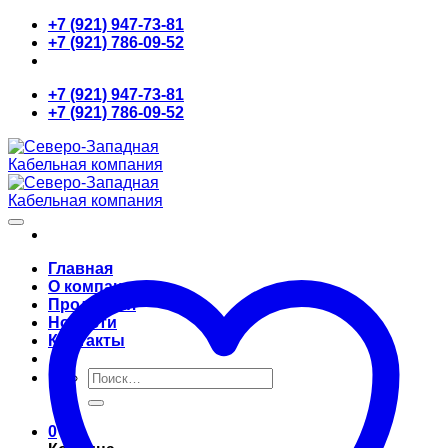
Skip
+7 (921) 947-73-81
to
+7 (921) 786-09-52
content
+7 (921) 947-73-81
+7 (921) 786-09-52
Главная
О компании
Продукция
Новости
Контакты
Искать:
0