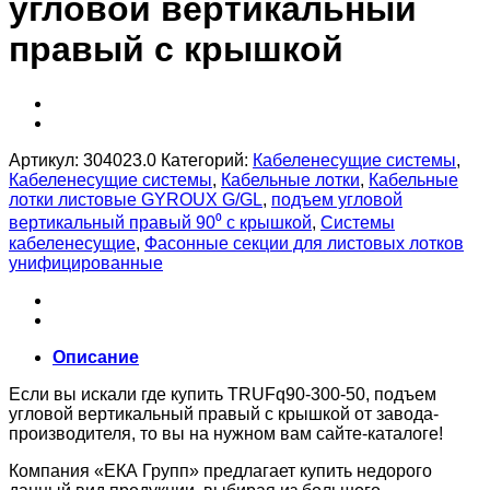
угловой вертикальный
правый с крышкой
Артикул:
304023.0
Категорий:
Кабеленесущие системы
,
Кабеленесущие системы
,
Кабельные лотки
,
Кабельные
лотки листовые GYROUX G/GL
,
подъем угловой
вертикальный правый 90⁰ с крышкой
,
Системы
кабеленесущие
,
Фасонные секции для листовых лотков
унифицированные
Описание
Если вы искали где купить TRUFq90-300-50, подъем
угловой вертикальный правый с крышкой от завода-
производителя, то вы на нужном вам сайте-каталоге!
Компания «ЕКА Групп» предлагает купить недорого