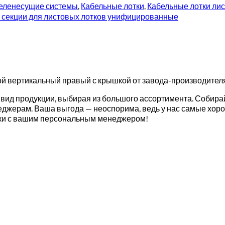
еленесущие системы
,
Кабельные лотки
,
Кабельные лотки л
секции для листовых лотков унифицированные
ой вертикальный правый с крышкой от завода-производителя,
вид продукции, выбирая из большого ассортимента. Собирай
еджерам. Ваша выгода — неоспорима, ведь у нас самые хоро
авки с вашим персональным менеджером!