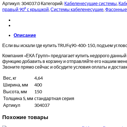
Артикул:
304037.0
Категорий:
Кабеленесущие системы
,
Каб
правый 90⁰ с крышкой
,
Системы кабеленесущие
,
Фасонные 
Описание
Если вы искали где купить TRUFq90-400-150, подъем углов
Компания «ЕКА Групп» предлагает купить недорого данный 
функцию добавить в корзину и отправляйте его нашим мен
Звоните прямо сейчас и обсудите условия оплаты и дост
Вес, кг
4,64
Ширина, мм
400
Высота, мм
150
Толщина S, мм
стандартная серия
Артикул
304037
Похожие товары