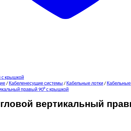
щие
/
Кабеленесущие системы
/
Кабельные лотки
/
Кабельные
икальный правый 90⁰ с крышкой
угловой вертикальный пра