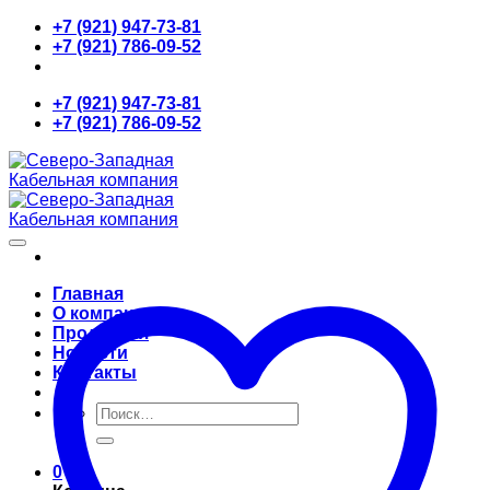
Skip
+7 (921) 947-73-81
to
+7 (921) 786-09-52
content
+7 (921) 947-73-81
+7 (921) 786-09-52
Главная
О компании
Продукция
Новости
Контакты
Искать:
0