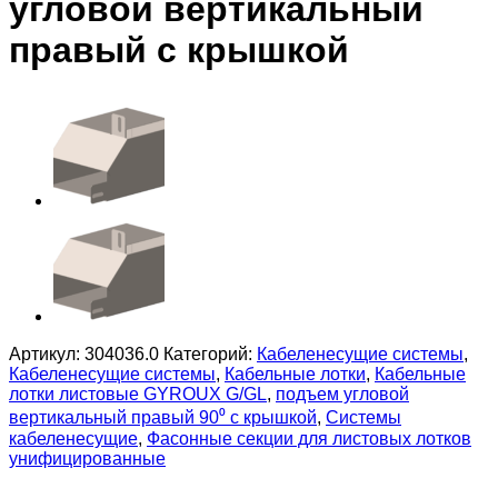
угловой вертикальный
правый с крышкой
Артикул:
304036.0
Категорий:
Кабеленесущие системы
,
Кабеленесущие системы
,
Кабельные лотки
,
Кабельные
лотки листовые GYROUX G/GL
,
подъем угловой
вертикальный правый 90⁰ с крышкой
,
Системы
кабеленесущие
,
Фасонные секции для листовых лотков
унифицированные