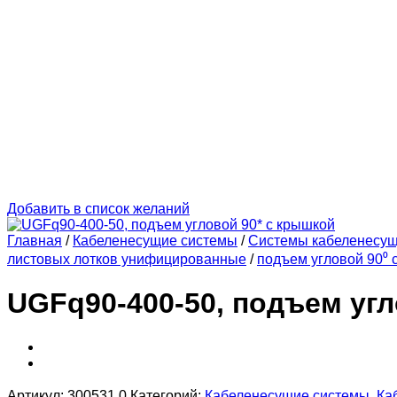
Добавить в список желаний
Главная
/
Кабеленесущие системы
/
Системы кабеленесу
листовых лотков унифицированные
/
подъем угловой 90⁰ 
UGFq90-400-50, подъем угл
Артикул:
300531.0
Категорий:
Кабеленесущие системы
,
Ка