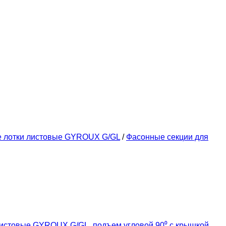
е лотки листовые GYROUX G/GL
/
Фасонные секции для
листовые GYROUX G/GL
,
подъем угловой 90⁰ с крышкой
,