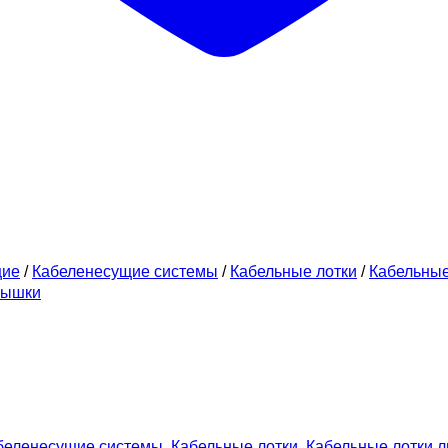
щие
/
Кабеленесущие системы
/
Кабельные лотки
/
Кабельны
рышки
беленесущие системы
,
Кабельные лотки
,
Кабельные лотки 