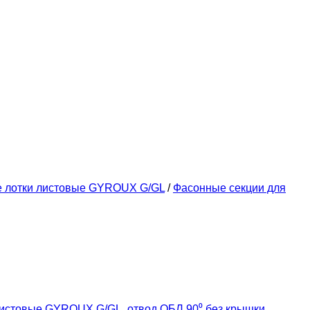
е лотки листовые GYROUX G/GL
/
Фасонные секции для
листовые GYROUX G/GL
,
отвод ОБЛ 90⁰ без крышки
,