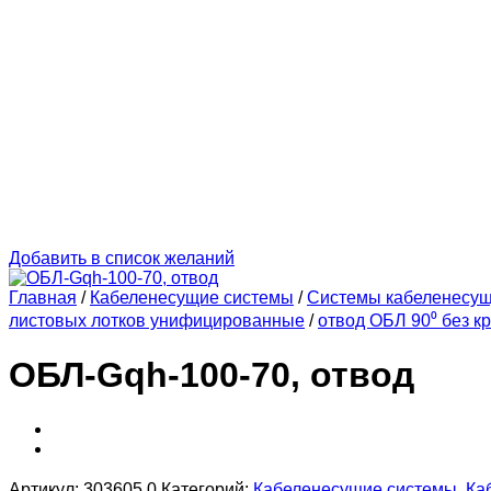
Добавить в список желаний
Главная
/
Кабеленесущие системы
/
Системы кабеленесу
листовых лотков унифицированные
/
отвод ОБЛ 90⁰ без к
ОБЛ-Gqh-100-70, отвод
Артикул:
303605.0
Категорий:
Кабеленесущие системы
,
Ка